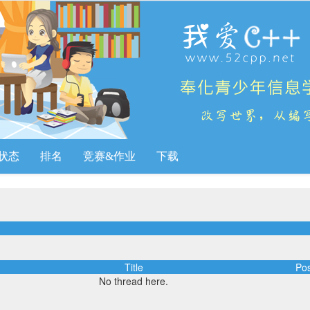
状态
排名
竞赛&作业
下载
Title
Pos
No thread here.