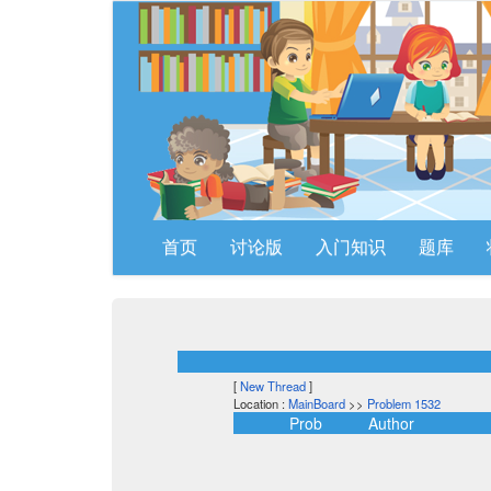
首页
讨论版
入门知识
题库
[
New Thread
]
Location :
MainBoard
>>
Problem 1532
Prob
Author