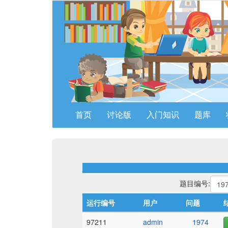
首页
讨论版
入门知识
题库
题目编号:
运行编号
用户
问题
97211
admin
1974