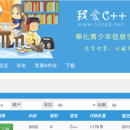
状态
排名
竞赛&作业
下载
用户:
语言:
结果:
结果
内存
耗时
语言
代码长度
提交
2052
0
C++
1176 B
201
正确