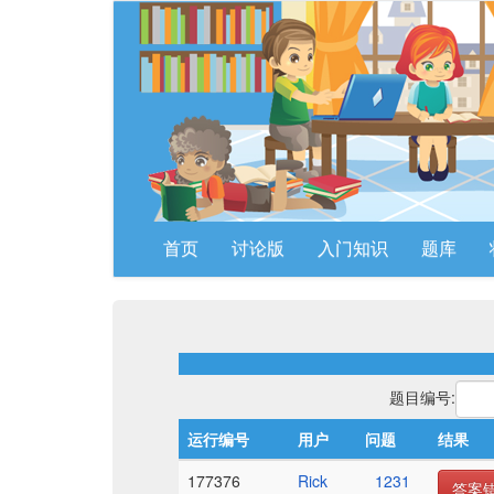
首页
讨论版
入门知识
题库
题目编号:
运行编号
用户
问题
结果
177376
Rick
1231
答案