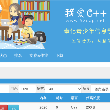
状态
排名
竞赛&作业
下载
用户:
语言:
结果:
内存
耗时
语言
代码长度
2020
0
C++
203 B
错误
9%