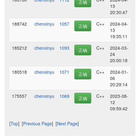
正确
13
20:30:47
188742
chenxinyu
1057
C++
2024-04-
正确
13
19:35:11
185212
chenxinyu
1093
C++
2024-03-
正确
24
20:00:18
180518
chenxinyu
1071
C++
2024-01-
正确
06
20:29:14
175557
chenxinyu
1069
C++
2023-08-
正确
12
09:59:42
[
Top
] [
Previous Page
] [
Next Page
]