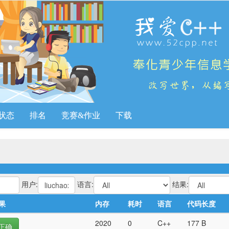
状态
排名
竞赛&作业
下载
用户:
语言:
结果:
果
内存
耗时
语言
代码长度
2020
0
C++
177 B
正确