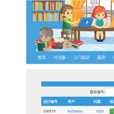
首页
讨论版
入门知识
题库
题目编号:
运行编号
用户
问题
结
200519
liuchaoxu
1023