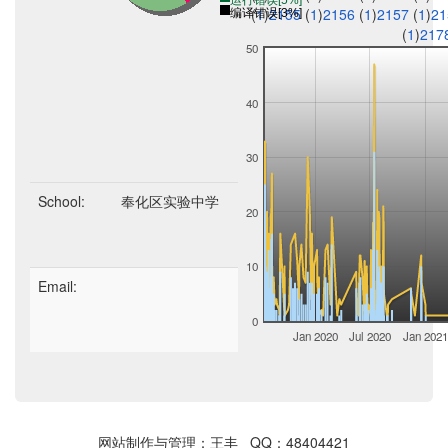
运行错误[5%]
(
1
)
2155
(
1
)
2156
(
1
)
2157
(
1
)
2
编译错误[3%]
(
1
)
217
50
40
30
School:
奉化区实验中学
20
10
Email:
0
Jan 2020
Jul 2020
Jan 2021
网站制作与管理：王丰 QQ：48404421