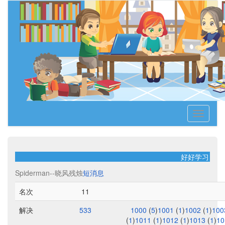
Toggle
navigati
好好学习！天
Spiderman--晓风残烛
短消息
名次
11
解决
533
1000
(
5
)
1001
(
1
)
1002
(
1
)
10
(
1
)
1011
(
1
)
1012
(
1
)
1013
(
1
)
1