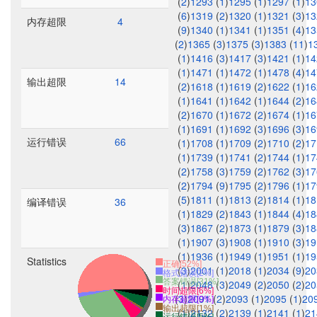
(
2
)
1293
(
1
)
1295
(
1
)
1297
(
1
)
1
(
6
)
1319
(
2
)
1320
(
1
)
1321
(
3
)
1
内存超限
4
(
9
)
1340
(
1
)
1341
(
1
)
1351
(
4
)
1
(
2
)
1365
(
3
)
1375
(
3
)
1383
(
11
)
1
(
1
)
1416
(
3
)
1417
(
3
)
1421
(
1
)
1
(
1
)
1471
(
1
)
1472
(
1
)
1478
(
4
)
1
输出超限
14
(
2
)
1618
(
1
)
1619
(
2
)
1622
(
1
)
1
(
1
)
1641
(
1
)
1642
(
1
)
1644
(
2
)
1
(
2
)
1670
(
1
)
1672
(
2
)
1674
(
1
)
1
(
1
)
1691
(
1
)
1692
(
3
)
1696
(
3
)
1
运行错误
66
(
1
)
1708
(
1
)
1709
(
2
)
1710
(
2
)
1
(
1
)
1739
(
1
)
1741
(
2
)
1744
(
1
)
1
(
2
)
1758
(
3
)
1759
(
2
)
1762
(
3
)
1
(
2
)
1794
(
9
)
1795
(
2
)
1796
(
1
)
1
(
5
)
1811
(
1
)
1813
(
2
)
1814
(
1
)
1
编译错误
36
(
1
)
1829
(
2
)
1843
(
1
)
1844
(
4
)
1
(
3
)
1867
(
2
)
1873
(
1
)
1879
(
3
)
1
(
1
)
1907
(
3
)
1908
(
1
)
1910
(
3
)
1
(
1
)
1936
(
1
)
1949
(
1
)
1951
(
1
)
1
Statistics
正确[52%]
(
3
)
2001
(
1
)
2018
(
1
)
2034
(
9
)
2
格式错误[2%]
答案错误[31%]
(
1
)
2048
(
3
)
2049
(
2
)
2050
(
2
)
2
时间超限[6%]
(
3
)
2091
(
2
)
2093
(
1
)
2095
(
1
)
20
内存超限[0%]
输出超限[1%]
(
1
)
2132
(
2
)
2139
(
1
)
2141
(
1
)
2