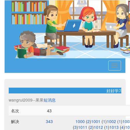
Toggle
navigati
好好学习！天
wangrui2009--果果
短消息
名次
43
解决
343
1000
(
2
)
1001
(
1
)
1002
(
1
)
10
(
3
)
1011
(
2
)
1012
(
1
)
1013
(
4
)
1