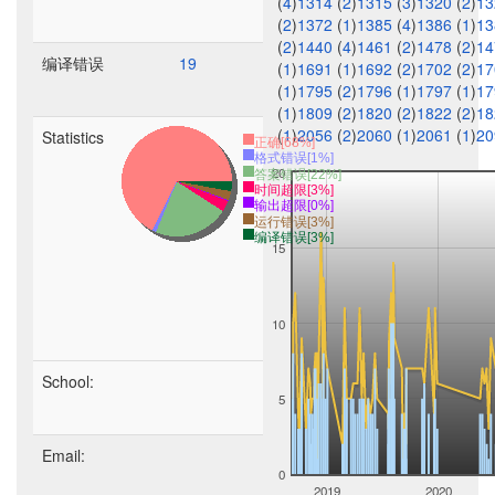
(
4
)
1314
(
2
)
1315
(
3
)
1320
(
2
)
1
(
2
)
1372
(
1
)
1385
(
4
)
1386
(
1
)
1
(
2
)
1440
(
4
)
1461
(
2
)
1478
(
2
)
1
编译错误
19
(
1
)
1691
(
1
)
1692
(
2
)
1702
(
2
)
1
(
1
)
1795
(
2
)
1796
(
1
)
1797
(
1
)
1
(
1
)
1809
(
2
)
1820
(
2
)
1822
(
2
)
1
(
1
)
2056
(
2
)
2060
(
1
)
2061
(
1
)
2
Statistics
正确[68%]
格式错误[1%]
20
答案错误[22%]
时间超限[3%]
输出超限[0%]
运行错误[3%]
编译错误[3%]
15
10
School:
5
Email:
0
2019
2020